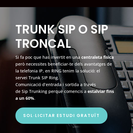
TRUNK SIP O SIP
TRONCAL
Si fa poc que has invertit en una
centraleta física
però necessites beneficiar-te dels avantatges de
la telefonia IP, en RING tenim la solució: el
servei
Trunk
SIP
Ring.
Comunicació d’entrada i sortida a través
de
Sip
Trunking
perquè comencis a
estalviar fins
a un 60%
.
SOL·LICITAR ESTUDI GRATUÏT