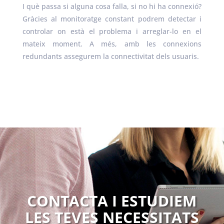
I què passa si alguna cosa falla, si no hi ha connexió?
Gràcies al monitoratge constant podrem detectar i
controlar on està el problema i arreglar-lo en el
mateix moment. A més, amb les connexions
redundants assegurem la connectivitat dels usuaris.
CONTACTA I ESTUDIEM
LES TEVES NECESSITATS