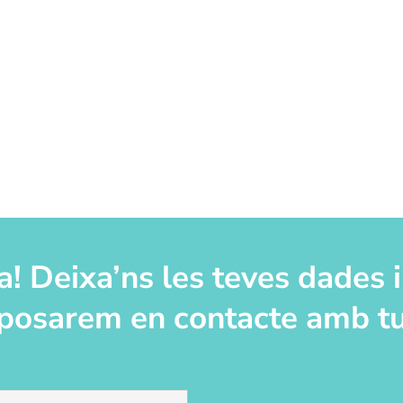
a! Deixa’ns les teves dades i
posarem en contacte amb t