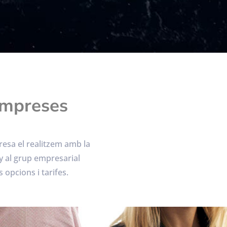
 empreses
presa el realitzem amb la
y al grup empresarial
 opcions i tarifes.