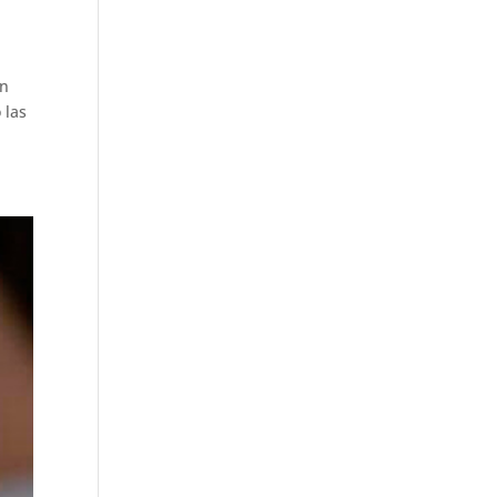
en
 las