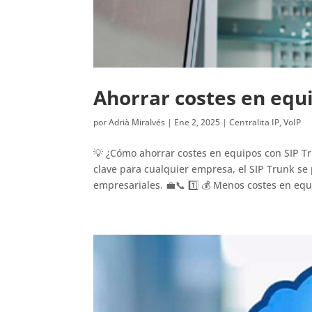
Ahorrar costes en equ
por
Adrià Miralvés
|
Ene 2, 2025
|
Centralita IP
,
VoIP
💡 ¿Cómo ahorrar costes en equipos con SIP T
clave para cualquier empresa, el SIP Trunk se
empresariales. 💼📞 1️⃣ 💰 Menos costes en equ