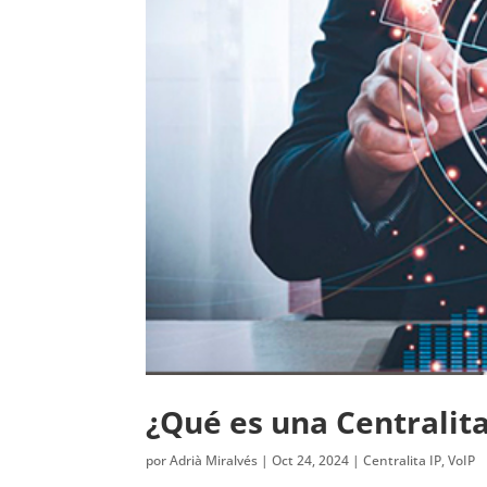
¿Qué es una Centralita
por
Adrià Miralvés
|
Oct 24, 2024
|
Centralita IP
,
VoIP